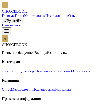
CHOICEBOOK
Главная
Тесты
Методология
Исследования
О нас
Русский
Начать тест
CHOICEBOOK
Познай себя лучше. Выбирай свой путь.
Категории
Личность
EQ
Карьера
Психическое здоровье
Отношения
Компания
О нас
Методология
Исследования
Контакты
Правовая информация