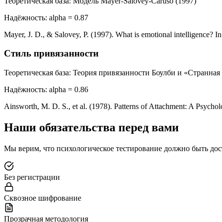
Теоретическая база
:
Модель Mayer-Salovey-Caruso (1997)
Надёжность
:
alpha = 0.87
Mayer, J. D., & Salovey, P. (1997). What is emotional intelligence? 
Стиль привязанности
Теоретическая база
:
Теория привязанности Боулби и «Странная
Надёжность
:
alpha = 0.86
Ainsworth, M. D. S., et al. (1978). Patterns of Attachment: A Psycholo
Наши обязательства перед вами
Мы верим, что психологическое тестирование должно быть д
Без регистрации
Сквозное шифрование
Прозрачная методология