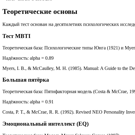
Теоретические основы
Каждый тест основан на десятилетиях психологических иссле
Тест MBTI
Теоретическая база
:
Психологические типы Юнга (1921) и Myers-
Надёжность
:
alpha = 0.89
Myers, I. B., & McCaulley, M. H. (1985). Manual: A Guide to the De
Большая пятёрка
Теоретическая база
:
Пятифакторная модель (Costa & McCrae, 19
Надёжность
:
alpha = 0.91
Costa, P. T., & McCrae, R. R. (1992). Revised NEO Personality In
Эмоциональный интеллект (EQ)