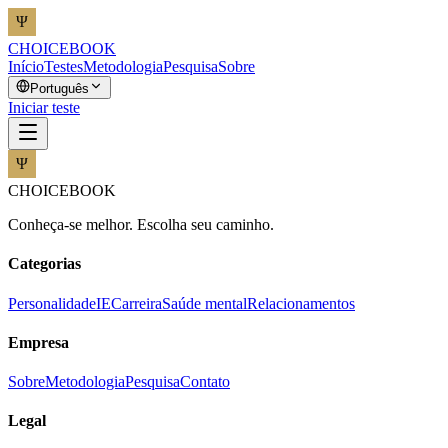
CHOICEBOOK
Início
Testes
Metodologia
Pesquisa
Sobre
Português
Iniciar teste
CHOICEBOOK
Conheça-se melhor. Escolha seu caminho.
Categorias
Personalidade
IE
Carreira
Saúde mental
Relacionamentos
Empresa
Sobre
Metodologia
Pesquisa
Contato
Legal