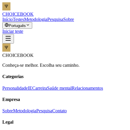
CHOICEBOOK
Início
Testes
Metodologia
Pesquisa
Sobre
Português
Iniciar teste
CHOICEBOOK
Conheça-se melhor. Escolha seu caminho.
Categorias
Personalidade
IE
Carreira
Saúde mental
Relacionamentos
Empresa
Sobre
Metodologia
Pesquisa
Contato
Legal