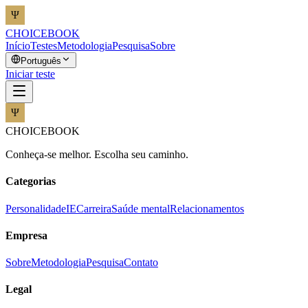
CHOICEBOOK
Início
Testes
Metodologia
Pesquisa
Sobre
Português
Iniciar teste
CHOICEBOOK
Conheça-se melhor. Escolha seu caminho.
Categorias
Personalidade
IE
Carreira
Saúde mental
Relacionamentos
Empresa
Sobre
Metodologia
Pesquisa
Contato
Legal