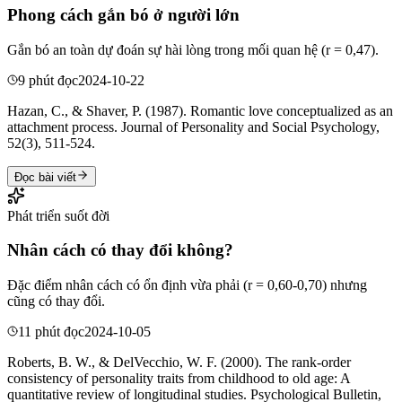
Phong cách gắn bó ở người lớn
Gắn bó an toàn dự đoán sự hài lòng trong mối quan hệ (r = 0,47).
9 phút đọc
2024-10-22
Hazan, C., & Shaver, P. (1987). Romantic love conceptualized as an
attachment process. Journal of Personality and Social Psychology,
52(3), 511-524.
Đọc bài viết
Phát triển suốt đời
Nhân cách có thay đổi không?
Đặc điểm nhân cách có ổn định vừa phải (r = 0,60-0,70) nhưng
cũng có thay đổi.
11 phút đọc
2024-10-05
Roberts, B. W., & DelVecchio, W. F. (2000). The rank-order
consistency of personality traits from childhood to old age: A
quantitative review of longitudinal studies. Psychological Bulletin,