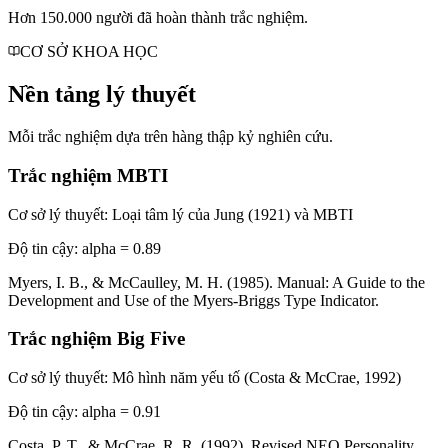
Hơn 150.000 người đã hoàn thành trắc nghiệm.
CƠ SỞ KHOA HỌC
Nền tảng lý thuyết
Mỗi trắc nghiệm dựa trên hàng thập kỷ nghiên cứu.
Trắc nghiệm MBTI
Cơ sở lý thuyết
:
Loại tâm lý của Jung (1921) và MBTI
Độ tin cậy
:
alpha = 0.89
Myers, I. B., & McCaulley, M. H. (1985). Manual: A Guide to the
Development and Use of the Myers-Briggs Type Indicator.
Trắc nghiệm Big Five
Cơ sở lý thuyết
:
Mô hình năm yếu tố (Costa & McCrae, 1992)
Độ tin cậy
:
alpha = 0.91
Costa, P. T., & McCrae, R. R. (1992). Revised NEO Personality