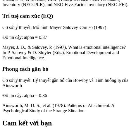
Inventory (NEO-PI-R) and NEO Five-Factor Inventory (NEO-FFI).
Trí tuệ cảm xúc (EQ)
Cơ sở lý thuyết
:
Mô hình Mayer-Salovey-Caruso (1997)
Độ tin cậy
:
alpha = 0.87
Mayer, J. D., & Salovey, P. (1997). What is emotional intelligence?
In P. Salovey & D. Sluyter (Eds.), Emotional Development and
Emotional Intelligence.
Phong cách gắn bó
Cơ sở lý thuyết
:
Lý thuyết gắn bó của Bowlby và Tình huống lạ của
Ainsworth
Độ tin cậy
:
alpha = 0.86
Ainsworth, M. D. S., et al. (1978). Patterns of Attachment: A
Psychological Study of the Strange Situation.
Cam kết với bạn