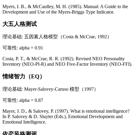
Myers, I. B., & McCaulley, M. H. (1985). Manual: A Guide to the
Development and Use of the Myers-Briggs Type Indicator.
大五人格测试
理论基础
:
五因素人格模型（Costa & McCrae, 1992）
可靠性
:
alpha = 0.91
Costa, P. T., & McCrae, R. R. (1992). Revised NEO Personality
Inventory (NEO-PI-R) and NEO Five-Factor Inventory (NEO-FFI).
情绪智力（EQ）
理论基础
:
Mayer-Salovey-Caruso 模型（1997）
可靠性
:
alpha = 0.87
Mayer, J. D., & Salovey, P. (1997). What is emotional intelligence?
In P. Salovey & D. Sluyter (Eds.), Emotional Development and
Emotional Intelligence.
依恋风格测评