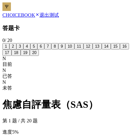
CHOICEBOOK
退出測试
答题卡
0
/
20
1
2
3
4
5
6
7
8
9
10
11
12
13
14
15
16
17
18
19
20
N
目前
N
已答
N
未答
焦慮自評量表（SAS）
第 1 题 / 共 20 题
進度
5
%