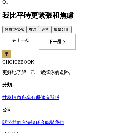
Q
1
我比平時更緊張和焦慮
沒有或偶尔
有時
經常
總是如此
上一题
下一题
CHOICEBOOK
更好地了解自己，選擇你的道路。
分類
性格
情商
職業
心理健康
關係
公司
關於我們
方法論
研究
聯繫我們