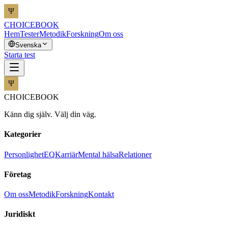
CHOICEBOOK
Hem
Tester
Metodik
Forskning
Om oss
Svenska
Starta test
CHOICEBOOK
Känn dig själv. Välj din väg.
Kategorier
Personlighet
EQ
Karriär
Mental hälsa
Relationer
Företag
Om oss
Metodik
Forskning
Kontakt
Juridiskt