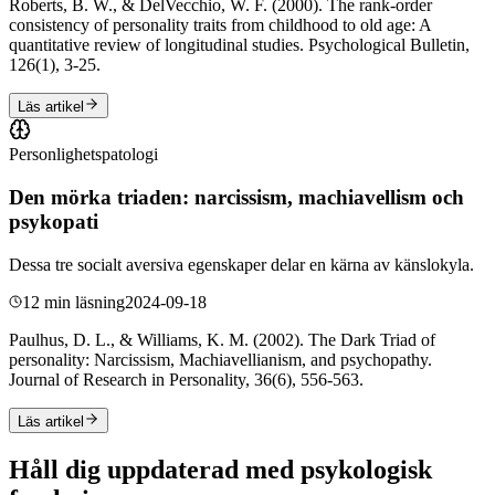
Roberts, B. W., & DelVecchio, W. F. (2000). The rank-order
consistency of personality traits from childhood to old age: A
quantitative review of longitudinal studies. Psychological Bulletin,
126(1), 3-25.
Läs artikel
Personlighetspatologi
Den mörka triaden: narcissism, machiavellism och
psykopati
Dessa tre socialt aversiva egenskaper delar en kärna av känslokyla.
12 min läsning
2024-09-18
Paulhus, D. L., & Williams, K. M. (2002). The Dark Triad of
personality: Narcissism, Machiavellianism, and psychopathy.
Journal of Research in Personality, 36(6), 556-563.
Läs artikel
Håll dig uppdaterad med psykologisk