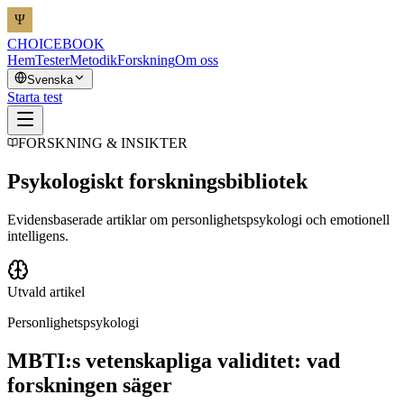
CHOICEBOOK
Hem
Tester
Metodik
Forskning
Om oss
Svenska
Starta test
FORSKNING & INSIKTER
Psykologiskt forskningsbibliotek
Evidensbaserade artiklar om personlighetspsykologi och emotionell
intelligens.
Utvald artikel
Personlighetspsykologi
MBTI:s vetenskapliga validitet: vad
forskningen säger