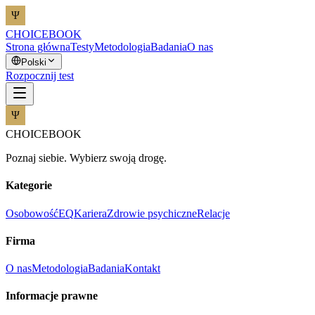
CHOICEBOOK
Strona główna
Testy
Metodologia
Badania
O nas
Polski
Rozpocznij test
CHOICEBOOK
Poznaj siebie. Wybierz swoją drogę.
Kategorie
Osobowość
EQ
Kariera
Zdrowie psychiczne
Relacje
Firma
O nas
Metodologia
Badania
Kontakt
Informacje prawne