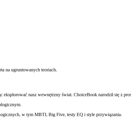
rta na ugruntowanych teoriach.
ąc eksplorować nasz wewnętrzny świat. ChoiceBook narodził się z pro
ologicznym.
logicznych, w tym MBTI, Big Five, testy EQ i style przywiązania.