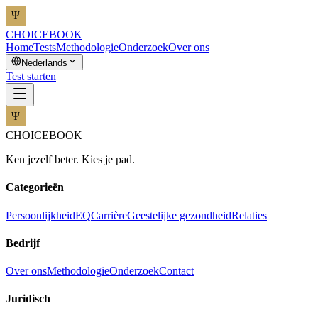
CHOICEBOOK
Home
Tests
Methodologie
Onderzoek
Over ons
Nederlands
Test starten
CHOICEBOOK
Ken jezelf beter. Kies je pad.
Categorieën
Persoonlijkheid
EQ
Carrière
Geestelijke gezondheid
Relaties
Bedrijf
Over ons
Methodologie
Onderzoek
Contact
Juridisch