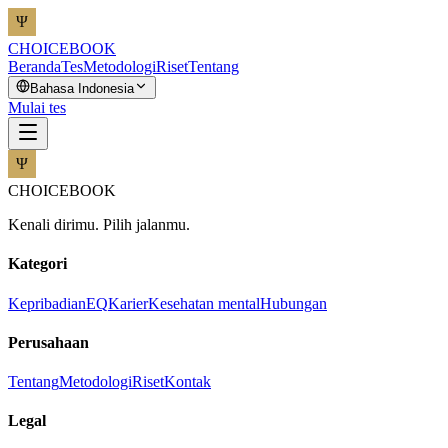
CHOICEBOOK
Beranda
Tes
Metodologi
Riset
Tentang
Bahasa Indonesia
Mulai tes
CHOICEBOOK
Kenali dirimu. Pilih jalanmu.
Kategori
Kepribadian
EQ
Karier
Kesehatan mental
Hubungan
Perusahaan
Tentang
Metodologi
Riset
Kontak
Legal