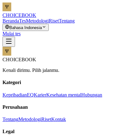
CHOICEBOOK
Beranda
Tes
Metodologi
Riset
Tentang
Bahasa Indonesia
Mulai tes
CHOICEBOOK
Kenali dirimu. Pilih jalanmu.
Kategori
Kepribadian
EQ
Karier
Kesehatan mental
Hubungan
Perusahaan
Tentang
Metodologi
Riset
Kontak
Legal