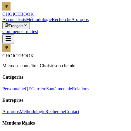
CHOICEBOOK
Accueil
Tests
Méthodologie
Recherche
À propos
Français
Commencer un test
CHOICEBOOK
Mieux se connaître. Choisir son chemin.
Catégories
Personnalité
QE
Carrière
Santé mentale
Relations
Entreprise
À propos
Méthodologie
Recherche
Contact
Mentions légales