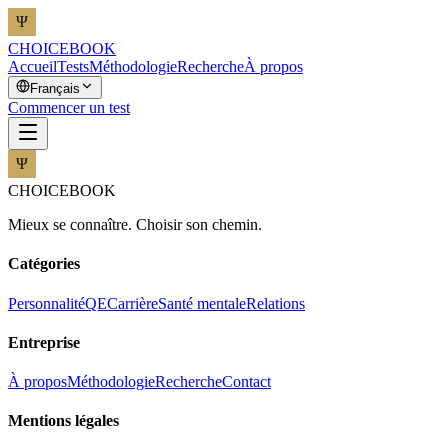
CHOICEBOOK
Accueil
Tests
Méthodologie
Recherche
À propos
Français
Commencer un test
CHOICEBOOK
Mieux se connaître. Choisir son chemin.
Catégories
Personnalité
QE
Carrière
Santé mentale
Relations
Entreprise
À propos
Méthodologie
Recherche
Contact
Mentions légales