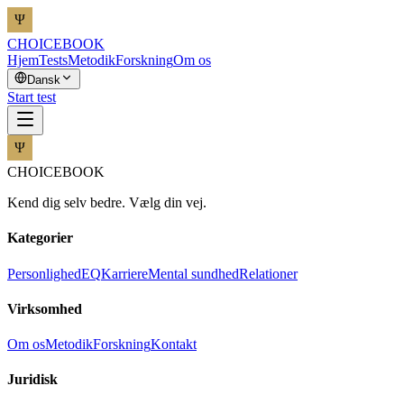
CHOICEBOOK
Hjem
Tests
Metodik
Forskning
Om os
Dansk
Start test
CHOICEBOOK
Kend dig selv bedre. Vælg din vej.
Kategorier
Personlighed
EQ
Karriere
Mental sundhed
Relationer
Virksomhed
Om os
Metodik
Forskning
Kontakt
Juridisk