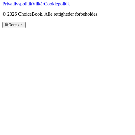
Privatlivspolitik
Vilkår
Cookiepolitik
©
2026
ChoiceBook.
Alle rettigheder forbeholdes.
Dansk