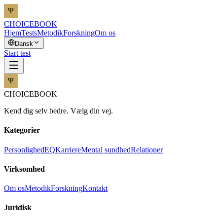
CHOICEBOOK
Hjem
Tests
Metodik
Forskning
Om os
Dansk
Start test
CHOICEBOOK
Kend dig selv bedre. Vælg din vej.
Kategorier
Personlighed
EQ
Karriere
Mental sundhed
Relationer
Virksomhed
Om os
Metodik
Forskning
Kontakt
Juridisk