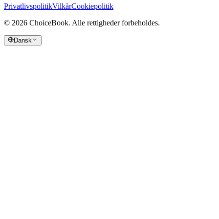
Privatlivspolitik
Vilkår
Cookiepolitik
©
2026
ChoiceBook.
Alle rettigheder forbeholdes.
Dansk