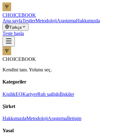
CHOICEBOOK
Ana sayfa
Testler
Metodoloji
Araştırma
Hakkımızda
Türkçe
Teste başla
CHOICEBOOK
Kendini tanı. Yolunu seç.
Kategoriler
Kişilik
EQ
Kariyer
Ruh sağlığı
İlişkiler
Şirket
Hakkımızda
Metodoloji
Araştırma
İletişim
Yasal