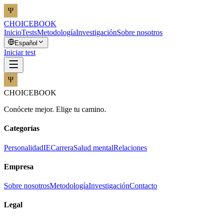
CHOICEBOOK
Inicio
Tests
Metodología
Investigación
Sobre nosotros
Español
Iniciar test
CHOICEBOOK
Conócete mejor. Elige tu camino.
Categorías
Personalidad
IE
Carrera
Salud mental
Relaciones
Empresa
Sobre nosotros
Metodología
Investigación
Contacto
Legal