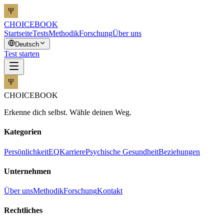
CHOICEBOOK
Startseite
Tests
Methodik
Forschung
Über uns
Deutsch
Test starten
CHOICEBOOK
Erkenne dich selbst. Wähle deinen Weg.
Kategorien
Persönlichkeit
EQ
Karriere
Psychische Gesundheit
Beziehungen
Unternehmen
Über uns
Methodik
Forschung
Kontakt
Rechtliches