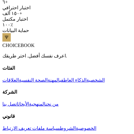
٦+
اختبار احترافي
١٥٠ ألف+
اختبار مكتمل
١٠٠٪
حماية البيانات
CHOICEBOOK
اعرف نفسك أفضل. اختر طريقك.
الفئات
الشخصية
الذكاء العاطفي
المهنة
الصحة النفسية
العلاقات
الشركة
من نحن
المنهجية
الأبحاث
اتصل بنا
قانوني
الخصوصية
الشروط
سياسة ملفات تعريف الارتباط